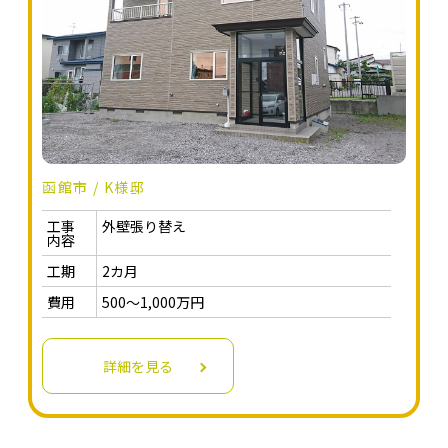
函館市 / K様邸
工事
外壁張り替え
内容
工期
2カ月
費用
500～1,000万円
詳細を見る