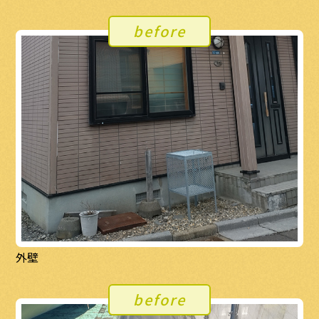
before
外壁
before