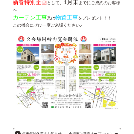
新春特別企画
1月末
として、
までにご成約のお客様
へ
カーテン工事
物置工事
又は
をプレゼント！！
この機会にぜひ一度ご来場ください♪
年末年始休業のお知らせ
今週末は新春オープンハウ