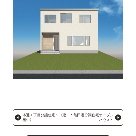
本通１丁目分譲住宅１《建
＊亀田港分譲住宅オープン
築中》
ハウス＊