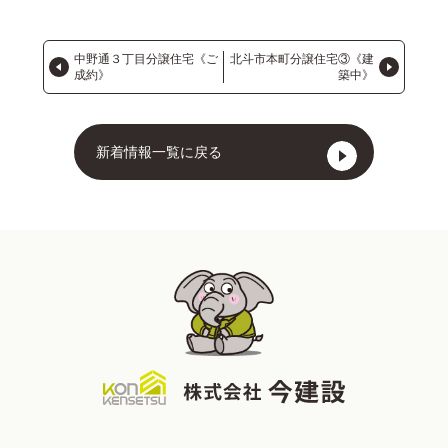
中野通３丁目分譲住宅《ご
北斗市本町分譲住宅③《建
成約》
築中》
新着情報一覧に戻る