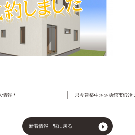
ス情報＊
只今建築中≫≫函館市鍛冶
新着情報一覧に戻る